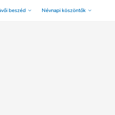
üvői beszéd
Névnapi köszöntők