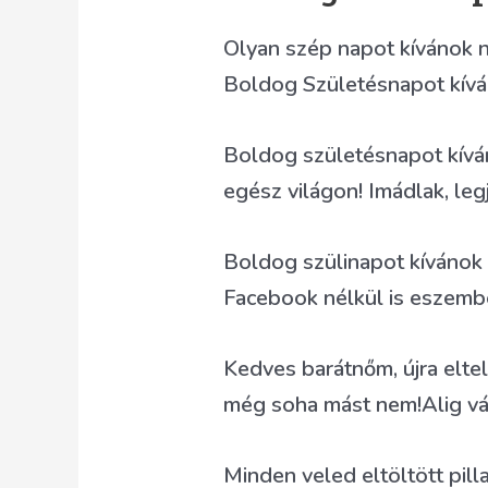
Olyan szép napot kívánok n
Boldog Születésnapot kívá
Boldog születésnapot kívá
egész világon! Imádlak, le
Boldog szülinapot kívánok a
Facebook nélkül is eszembe
Kedves barátnőm, újra elte
még soha mást nem!Alig vá
Minden veled eltöltött pill