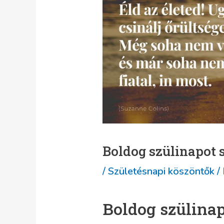
Boldog szülinapot
/
Születésnapi köszöntők
/
Boldog szülina