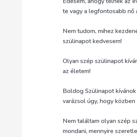
Édesem, ahogy telnek az é
te vagy a legfontosabb nő 
Nem tudom, mihez kezdené
szülinapot kedvesem!
Olyan szép szülinapot kívá
az életem!
Boldog Szülinapot kívánok 
varázsol úgy, hogy közben 
Nem találtam olyan szép s
mondani, mennyire szeretl