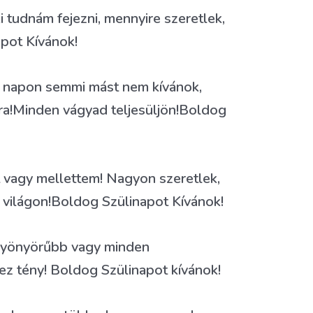
ki tudnám fejezni, mennyire szeretlek,
pot Kívánok!
 napon semmi mást nem kívánok,
ra!Minden vágyad teljesüljön!Boldog
 vagy mellettem! Nagyon szeretlek,
a világon!Boldog Szülinapot Kívánok!
 gyönyörűbb vagy minden
 ez tény! Boldog Szülinapot kívánok!