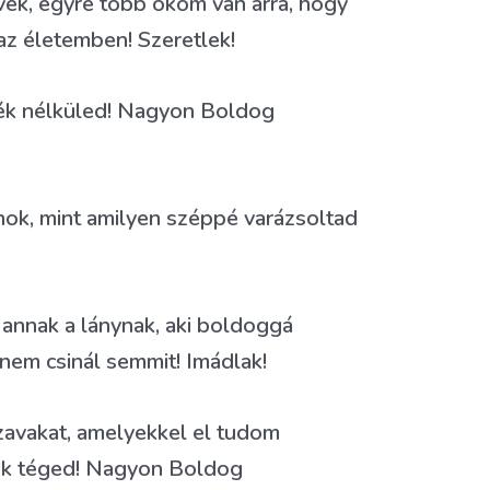
vek, egyre több okom van arra, hogy
az életemben! Szeretlek!
k nélküled! Nagyon Boldog
nok, mint amilyen széppé varázsoltad
annak a lánynak, aki boldoggá
nem csinál semmit! Imádlak!
zavakat, amelyekkel el tudom
ek téged! Nagyon Boldog