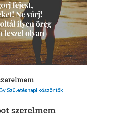
 szerelmem
 By
Születésnapi köszöntők
pot szerelmem