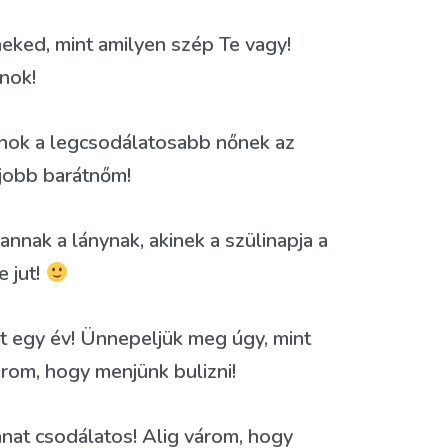
eked, mint amilyen szép Te vagy!
nok!
nok a legcsodálatosabb nőnek az
gjobb barátnőm!
nnak a lánynak, akinek a szülinapja a
 jut!
lt egy év! Ünnepeljük meg úgy, mint
rom, hogy menjünk bulizni!
anat csodálatos! Alig várom, hogy