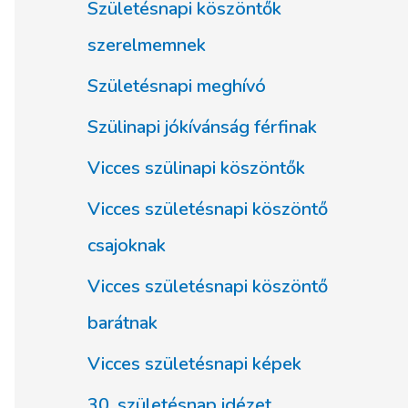
Születésnapi köszöntők
szerelmemnek
Születésnapi meghívó
Szülinapi jókívánság férfinak
Vicces szülinapi köszöntők
Vicces születésnapi köszöntő
csajoknak
Vicces születésnapi köszöntő
barátnak
Vicces születésnapi képek
30. születésnap idézet