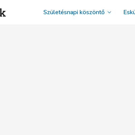
ők
Születésnapi köszöntő
Esk