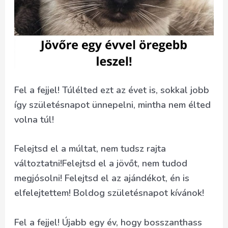
Fel a fejjel! Túlélted ezt az évet is, sokkal jobb
így születésnapot ünnepelni, mintha nem élted
volna túl!
Felejtsd el a múltat, nem tudsz rajta
változtatni!Felejtsd el a jövőt, nem tudod
megjósolni! Felejtsd el az ajándékot, én is
elfelejtettem! Boldog születésnapot kívánok!
Fel a fejjel! Újabb egy év, hogy bosszanthass