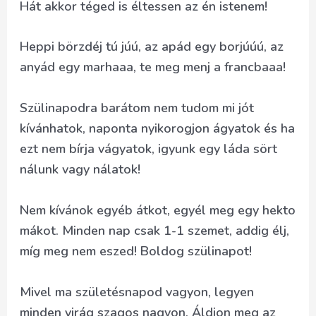
Hát akkor téged is éltessen az én istenem!
Heppi börzdéj tú júú, az apád egy borjúúú, az
anyád egy marhaaa, te meg menj a francbaaa!
Szülinapodra barátom nem tudom mi jót
kívánhatok, naponta nyikorogjon ágyatok és ha
ezt nem bírja vágyatok, igyunk egy láda sört
nálunk vagy nálatok!
Nem kívánok egyéb átkot, egyél meg egy hekto
mákot. Minden nap csak 1-1 szemet, addig élj,
míg meg nem eszed! Boldog szülinapot!
Mivel ma születésnapod vagyon, legyen
minden virág szagos nagyon. Áldjon meg az