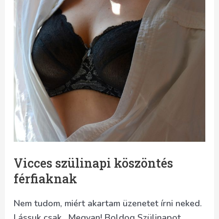
Vicces szülinapi köszöntés
férfiaknak
Nem tudom, miért akartam üzenetet írni neked.
Lássuk csak.. Megvan! Boldog Szülinapot