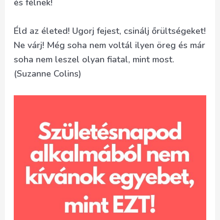
és félnek!
Éld az életed! Ugorj fejest, csinálj őrültségeket!
Ne várj! Még soha nem voltál ilyen öreg és már
soha nem leszel olyan fiatal, mint most.
(Suzanne Colins)