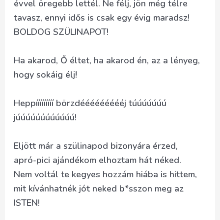
évvel öregebb lettél. Ne félj, jön még télre
tavasz, ennyi idős is csak egy évig maradsz!
BOLDOG SZÜLINAPOT!
Ha akarod, Ő éltet, ha akarod én, az a lényeg,
hogy sokáig élj!
Heppííííííííí börzdéééééééééj túúúúúúú
júúúúúúúúúúúú!
Eljött már a szülinapod bizonyára érzed,
apró-pici ajándékom elhoztam hát néked.
Nem voltál te kegyes hozzám hiába is hittem,
mit kívánhatnék jót neked b*sszon meg az
ISTEN!