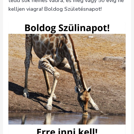
tedd sok nemes vadra, és még vagy 50 évig ne
kelljen viagra! Boldog Születésnapot!