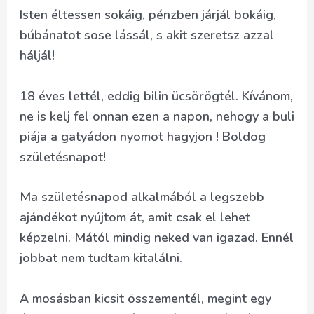
Isten éltessen sokáig, pénzben járjál bokáig,
búbánatot sose lássál, s akit szeretsz azzal
háljál!
18 éves lettél, eddig bilin ücsörögtél. Kívánom,
ne is kelj fel onnan ezen a napon, nehogy a buli
piája a gatyádon nyomot hagyjon ! Boldog
születésnapot!
Ma születésnapod alkalmából a legszebb
ajándékot nyújtom át, amit csak el lehet
képzelni. Mától mindig neked van igazad. Ennél
jobbat nem tudtam kitalálni.
A mosásban kicsit összementél, megint egy