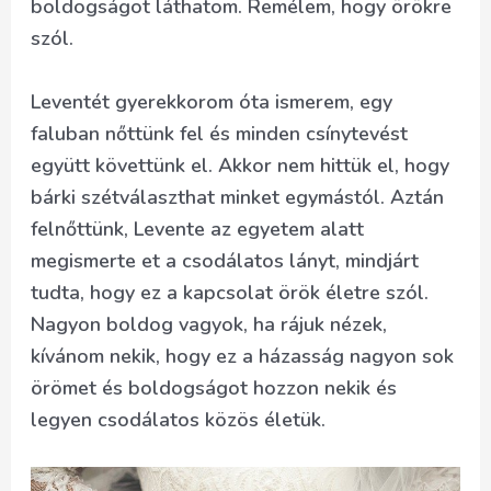
boldogságot láthatom. Remélem, hogy örökre
szól.
Leventét gyerekkorom óta ismerem, egy
faluban nőttünk fel és minden csínytevést
együtt követtünk el. Akkor nem hittük el, hogy
bárki szétválaszthat minket egymástól. Aztán
felnőttünk, Levente az egyetem alatt
megismerte et a csodálatos lányt, mindjárt
tudta, hogy ez a kapcsolat örök életre szól.
Nagyon boldog vagyok, ha rájuk nézek,
kívánom nekik, hogy ez a házasság nagyon sok
örömet és boldogságot hozzon nekik és
legyen csodálatos közös életük.