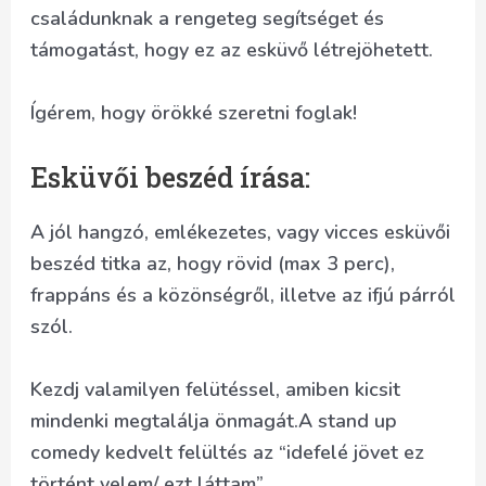
családunknak a rengeteg segítséget és
támogatást, hogy ez az esküvő létrejöhetett.
Ígérem, hogy örökké szeretni foglak!
Esküvői beszéd írása:
A jól hangzó, emlékezetes, vagy vicces esküvői
beszéd titka az, hogy rövid (max 3 perc),
frappáns és a közönségről, illetve az ifjú párról
szól.
Kezdj valamilyen felütéssel, amiben kicsit
mindenki megtalálja önmagát.A stand up
comedy kedvelt felültés az “idefelé jövet ez
történt velem/ ezt láttam”.