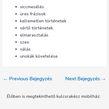
viccmesélés
üres frázisok
kellemetlen történetek
sértő történetek
elmarasztalás
szex
válás
unokák követelése
Post
←
Previous Bejegyzés
Next Bejegyzés
→
navigation
Élőben is megtekinthető kulcsrakész mobilház: