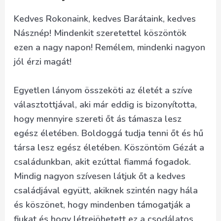
Kedves Rokonaink, kedves Barátaink, kedves
Násznép! Mindenkit szeretettel köszöntök
ezen a nagy napon! Remélem, mindenki nagyon
jól érzi magát!
Egyetlen lányom összeköti az életét a szíve
választottjával, aki már eddig is bizonyította,
hogy mennyire szereti őt ás támasza lesz
egész életében. Boldoggá tudja tenni őt és hű
társa lesz egész életében. Köszöntöm Gézát a
családunkban, akit ezúttal fiammá fogadok.
Mindig nagyon szívesen látjuk őt a kedves
családjával együtt, akiknek szintén nagy hála
és köszönet, hogy mindenben támogatják a
fiukat és hogy létrejöhetett ez a csodálatos