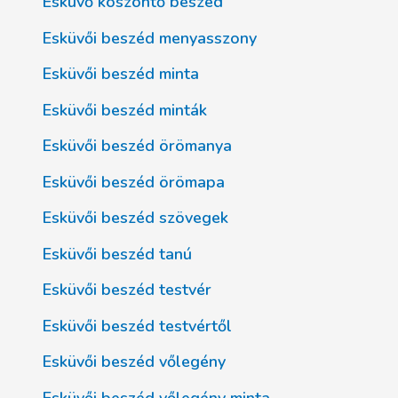
Esküvő köszöntő beszéd
Esküvői beszéd menyasszony
Esküvői beszéd minta
Esküvői beszéd minták
Esküvői beszéd örömanya
Esküvői beszéd örömapa
Esküvői beszéd szövegek
Esküvői beszéd tanú
Esküvői beszéd testvér
Esküvői beszéd testvértől
Esküvői beszéd vőlegény
Esküvői beszéd vőlegény minta