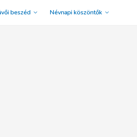
üvői beszéd
Névnapi köszöntők