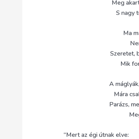
Meg akarta
S nagy t
Ma má
Nem
Szeretet, 
Mik fo
A máglyák,
Mára csak
Parázs, me
Me
“Mert az égi útnak elve: