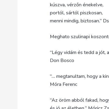
kúszva, vérzőn énekelve,
portól, sártól piszkosan,
menni mindig, biztosan.” Ds
Meghato szulinapi koszont
“Légy vidám és tedd a jót, 
Don Bosco
“… megtanultam, hogy a kin
Móra Ferenc
“Az öröm abból fakad, hogy 
és jó az életben.” Móricz 