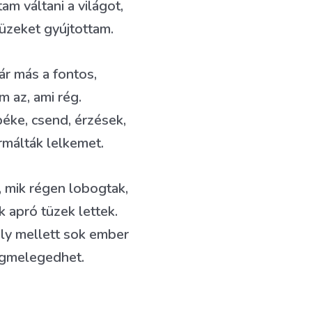
m váltani a világot,
üzeket gyújtottam.
r más a fontos,
 az, ami rég.
béke, csend, érzések,
rmálták lelkemet.
 mik régen lobogtak,
 apró tüzek lettek.
ly mellett sok ember
gmelegedhet.