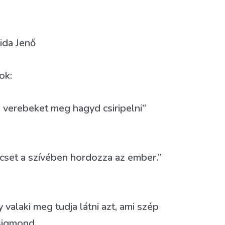
ida Jenő
ok:
a verebeket meg hagyd csiripelni”
cset a szívében hordozza az ember.”
valaki meg tudja látni azt, ami szép
Zsigmond