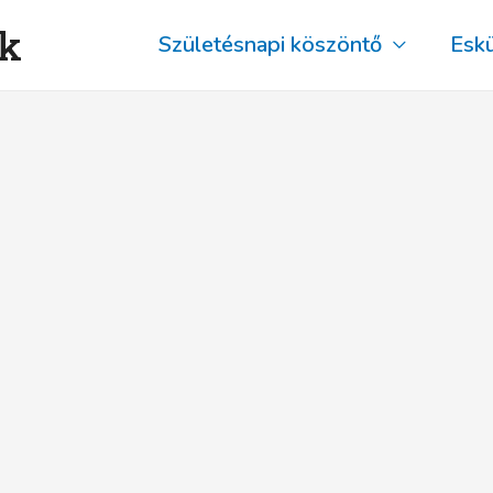
ők
Születésnapi köszöntő
Esk