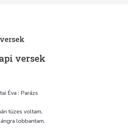
 versek
api versek
ai Éva : Parázs
án tüzes voltam,
ángra lobbantam.