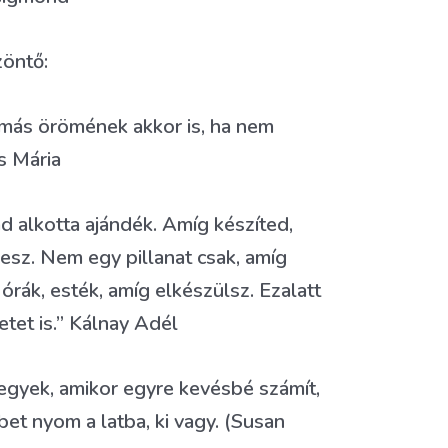
öntő:
i más örömének akkor is, ha nem
s Mária
 alkotta ajándék. Amíg készíted,
lesz. Nem egy pillanat csak, amíg
ák, esték, amíg elkészülsz. Ezalatt
tet is.” Kálnay Adél
egyek, amikor egyre kevésbé számít,
bet nyom a latba, ki vagy. (Susan