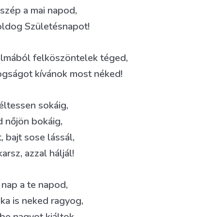
szép a mai napod,
oldog Születésnapot!
lmából felköszöntelek téged,
ogságot kívánok most néked!
éltessen sokáig,
d nőjön bokáig,
 bajt sose lássál,
arsz, azzal háljál!
 nap a te napod,
ka is neked ragyog,
be nagyot kiáltok,