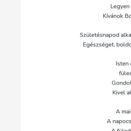
Legyen 
Kívánok B
Születésnapod alka
Egészséget, bold
Isten 
füle
Gondot,
Kivel ak
A mai
A napocs
A füled