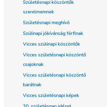
Születésnapi köszöntők
szerelmemnek
Születésnapi meghívó
Szülinapi jókívánság férfinak
Vicces szülinapi köszöntők
Vicces születésnapi köszöntő
csajoknak
Vicces születésnapi köszöntő
barátnak
Vicces születésnapi képek
30. születésnap idézet