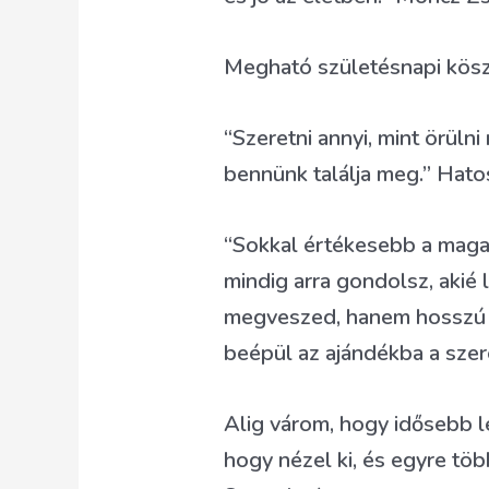
Megható születésnapi kösz
“Szeretni annyi, mint örüln
bennünk találja meg.” Hato
“Sokkal értékesebb a magad
mindig arra gondolsz, akié 
megveszed, hanem hosszú ór
beépül az ajándékba a szere
Alig várom, hogy idősebb l
hogy nézel ki, és egyre töb