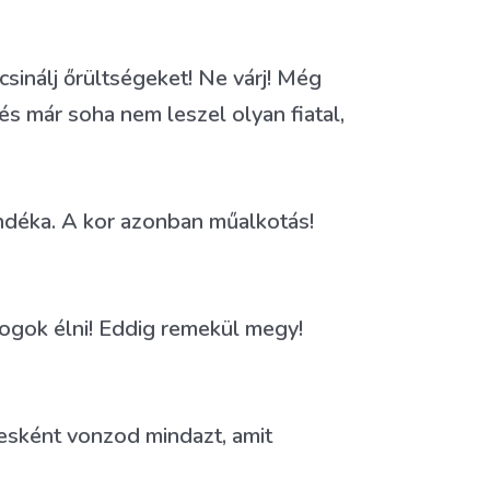
 csinálj őrültségeket! Ne várj! Még
és már soha nem leszel olyan fiatal,
ándéka. A kor azonban műalkotás!
ogok élni! Eddig remekül megy!
esként vonzod mindazt, amit