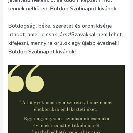
jelentesz nekem. El se tudom képzelni, hol
lennék nélküled. Boldog Szülinapot kívánok!
Boldogság, béke, szeretet és öröm kísérje
utadat, amerre csak jársz!Szavakkal nem lehet
kifejezni, mennyire örülök egy újabb évednek!
Boldog Szülinapot kívánok!