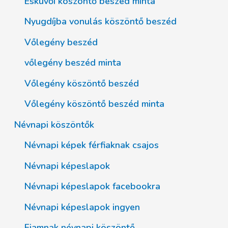
Esküvői köszöntő beszéd minta
Nyugdíjba vonulás köszöntő beszéd
Vőlegény beszéd
vőlegény beszéd minta
Vőlegény köszöntő beszéd
Vőlegény köszöntő beszéd minta
Névnapi köszöntők
Névnapi képek férfiaknak csajos
Névnapi képeslapok
Névnapi képeslapok facebookra
Névnapi képeslapok ingyen
Fiamnak névnapi köszöntő