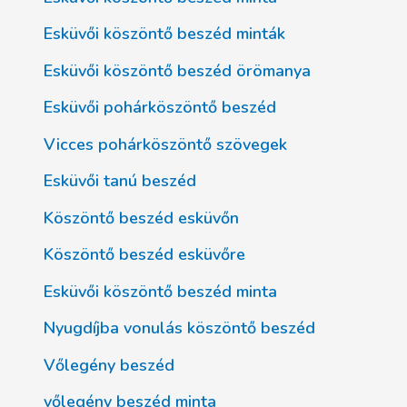
Esküvői köszöntő beszéd minták
Esküvői köszöntő beszéd örömanya
Esküvői pohárköszöntő beszéd
Vicces pohárköszöntő szövegek
Esküvői tanú beszéd
Köszöntő beszéd esküvőn
Köszöntő beszéd esküvőre
Esküvői köszöntő beszéd minta
Nyugdíjba vonulás köszöntő beszéd
Vőlegény beszéd
vőlegény beszéd minta