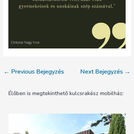
Post
←
Previous Bejegyzés
Next Bejegyzés
→
navigation
Élőben is megtekinthető kulcsrakész mobilház: