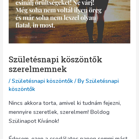
Születésnapi köszöntők
szerelmemnek
/
Születésnapi köszöntők
/ By
Születésnapi
köszöntők
Nincs akkora torta, amivel ki tudnám fejezni,
mennyire szeretlek, szerelmem! Boldog
Szülinapot Kívánok!
Édesem, ezen a csodálatos napon semmi mást