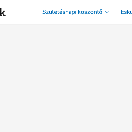
ők
Születésnapi köszöntő
Esk