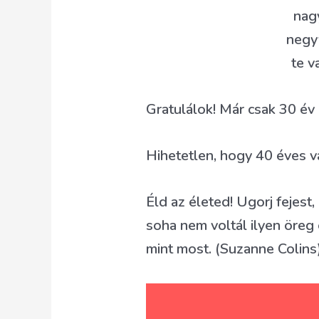
nagy
negyv
te v
Gratulálok! Már csak 30 év 
Hihetetlen, hogy 40 éves va
Éld az életed! Ugorj fejest,
soha nem voltál ilyen öreg 
mint most. (Suzanne Colins