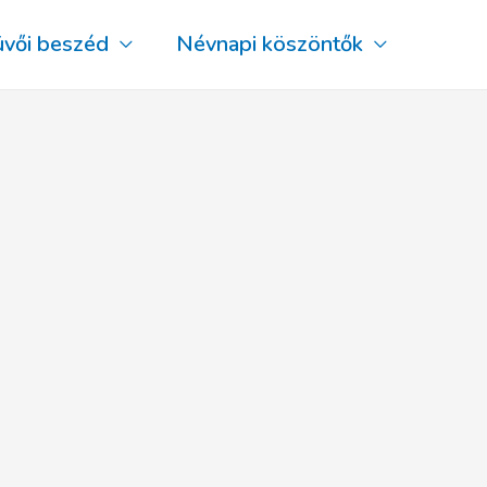
üvői beszéd
Névnapi köszöntők