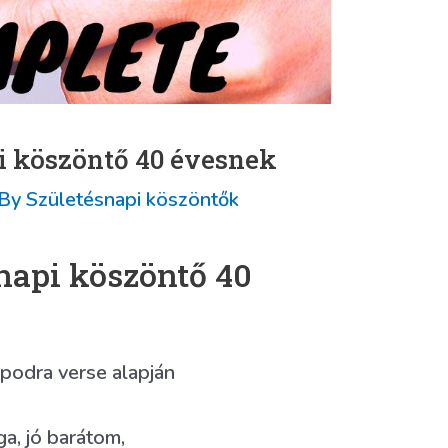
i köszöntő 40 évesnek
 By
Születésnapi köszöntők
napi köszöntő 40
podra verse alapján
a, jó barátom,