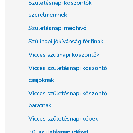
Születésnapi köszöntők
szerelmemnek
Születésnapi meghívó
Szülinapi jókívánság férfinak
Vicces szülinapi köszöntők
Vicces születésnapi köszöntő
csajoknak
Vicces születésnapi köszöntő
barátnak
Vicces születésnapi képek
30. születésnap idézet