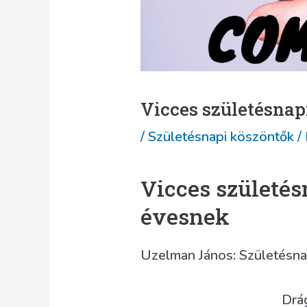
Vicces születésnap
/
Születésnapi köszöntők
/
Vicces születés
évesnek
Uzelman János: Születésna
Drág