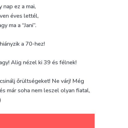
 nap ez a mai,
en éves lettél,
agy ma a “Jani”.
hiányzik a 70-hez!
gy! Alig nézel ki 39 és félnek!
 csinálj őrültségeket! Ne várj! Még
és már soha nem leszel olyan fiatal,
)