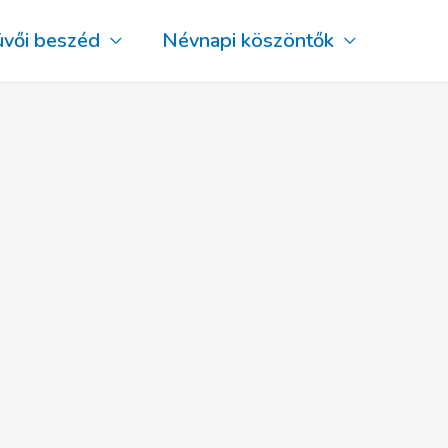
üvői beszéd
Névnapi köszöntők