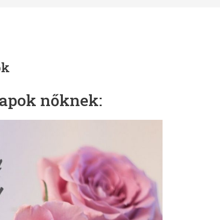
ok
lapok nőknek: