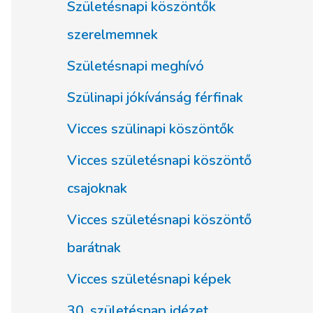
Születésnapi köszöntők
szerelmemnek
Születésnapi meghívó
Szülinapi jókívánság férfinak
Vicces szülinapi köszöntők
Vicces születésnapi köszöntő
csajoknak
Vicces születésnapi köszöntő
barátnak
Vicces születésnapi képek
30. születésnap idézet