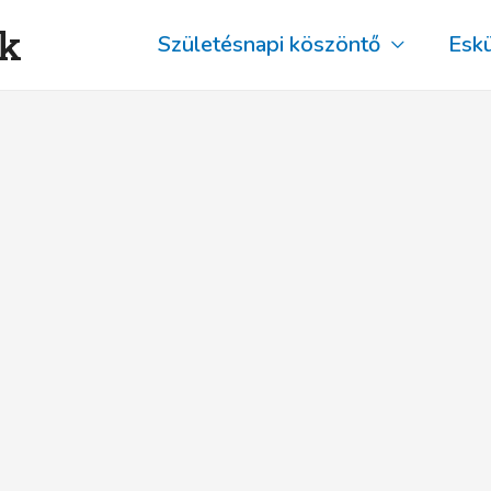
ők
Születésnapi köszöntő
Esk