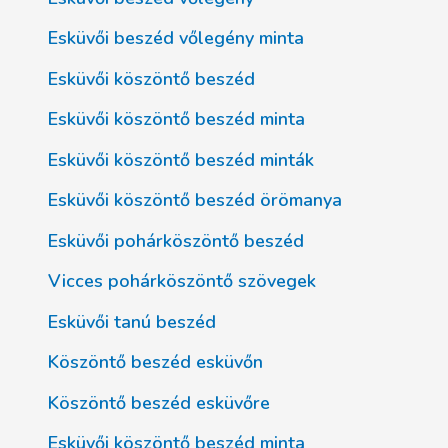
Esküvői beszéd vőlegény minta
Esküvői köszöntő beszéd
Esküvői köszöntő beszéd minta
Esküvői köszöntő beszéd minták
Esküvői köszöntő beszéd örömanya
Esküvői pohárköszöntő beszéd
Vicces pohárköszöntő szövegek
Esküvői tanú beszéd
Köszöntő beszéd esküvőn
Köszöntő beszéd esküvőre
Esküvői köszöntő beszéd minta