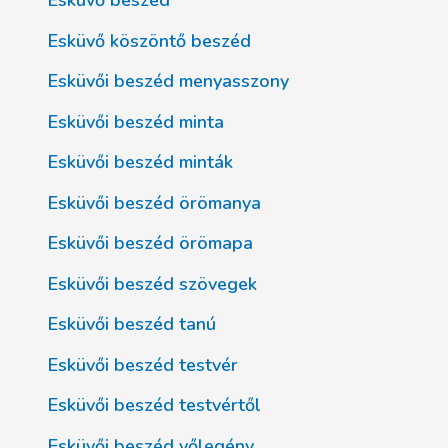
Esküvő beszéd
Esküvő köszöntő beszéd
Esküvői beszéd menyasszony
Esküvői beszéd minta
Esküvői beszéd minták
Esküvői beszéd örömanya
Esküvői beszéd örömapa
Esküvői beszéd szövegek
Esküvői beszéd tanú
Esküvői beszéd testvér
Esküvői beszéd testvértől
Esküvői beszéd vőlegény