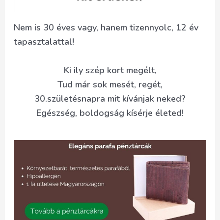
Nem is 30 éves vagy, hanem tizennyolc, 12 év
tapasztalattal!
Ki ily szép kort megélt,
Tud már sok mesét, regét,
30.születésnapra mit kívánjak neked?
Egészség, boldogság kísérje életed!