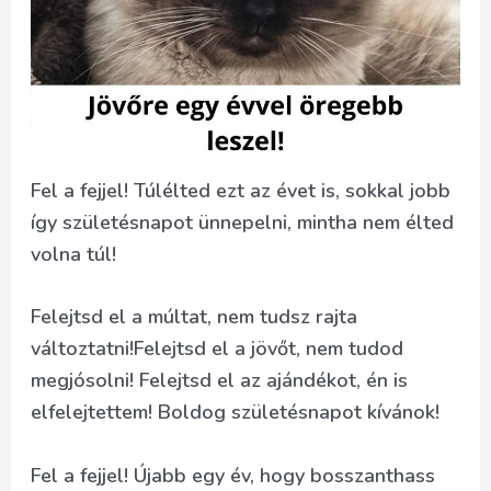
Fel a fejjel! Túlélted ezt az évet is, sokkal jobb
így születésnapot ünnepelni, mintha nem élted
volna túl!
Felejtsd el a múltat, nem tudsz rajta
változtatni!Felejtsd el a jövőt, nem tudod
megjósolni! Felejtsd el az ajándékot, én is
elfelejtettem! Boldog születésnapot kívánok!
Fel a fejjel! Újabb egy év, hogy bosszanthass