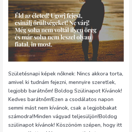
Születésnapi képek nőknek: Nincs akkora torta,
amivel ki tudnám fejezni, mennyire szeretlek,
legjobb barátnőm! Boldog Szülinapot Kívánok!
Kedves barátnőm!Ezen a csodálatos napon
semmi mást nem kívánok, csak a legjobbakat
számodra!Minden vágyad teljesüljön!Boldog
szülinapot kívánok! Köszönöm szépen, hogy itt