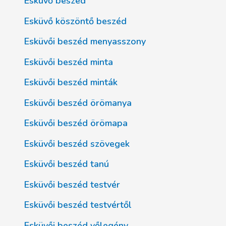
Esküvő beszéd
Esküvő köszöntő beszéd
Esküvői beszéd menyasszony
Esküvői beszéd minta
Esküvői beszéd minták
Esküvői beszéd örömanya
Esküvői beszéd örömapa
Esküvői beszéd szövegek
Esküvői beszéd tanú
Esküvői beszéd testvér
Esküvői beszéd testvértől
Esküvői beszéd vőlegény