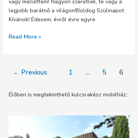
vagy mellettem! Nagyon szeretlek, te vagy a
legjobb barátnő a világon!Boldog Szülinapot
Kívánok! Édesem, évről évre egyre
Születésnapi
Read More »
képeslapok
nőknek
Post
←
Previous
1
…
5
6
pagination
Élőben is megtekinthető kulcsrakész mobilház: