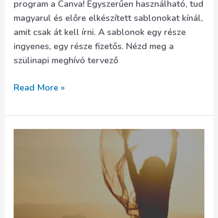
program a Canva! Egyszerűen használható, tud
magyarul és előre elkészített sablonokat kínál,
amit csak át kell írni. A sablonok egy része
ingyenes, egy része fizetős. Nézd meg a
szülinapi meghívó tervező
Születésnapi
Read More »
meghívó