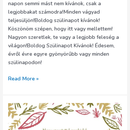
napon semmi mást nem kívánok, csak a
legjobbakat számodra!Minden vágyad
teljesüljön!Boldog szülinapot kívánok!
Köszönöm szépen, hogy itt vagy mellettem!
Nagyon szeretlek, te vagy a legjobb feleség a
világon!Boldog Szülinapot Kívánok! Édesem,
évről évre egyre gyönyörűbb vagy minden
szülinapodon!
Születésnapi
Read More »
köszöntők
szerelmemnek