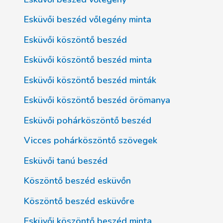
Esküvői beszéd vőlegény minta
Esküvői köszöntő beszéd
Esküvői köszöntő beszéd minta
Esküvői köszöntő beszéd minták
Esküvői köszöntő beszéd örömanya
Esküvői pohárköszöntő beszéd
Vicces pohárköszöntő szövegek
Esküvői tanú beszéd
Köszöntő beszéd esküvőn
Köszöntő beszéd esküvőre
Esküvői köszöntő beszéd minta