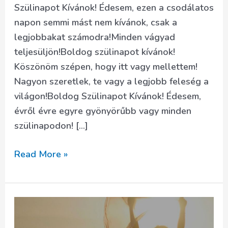
Szülinapot Kívánok! Édesem, ezen a csodálatos
napon semmi mást nem kívánok, csak a
legjobbakat számodra!Minden vágyad
teljesüljön!Boldog szülinapot kívánok!
Köszönöm szépen, hogy itt vagy mellettem!
Nagyon szeretlek, te vagy a legjobb feleség a
világon!Boldog Szülinapot Kívánok! Édesem,
évről évre egyre gyönyörűbb vagy minden
szülinapodon! […]
Csodálatos
Read More »
születésnapi
idézetek